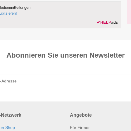
edienmitteilungen.
ublizieren!
✔
HELP
ads
Abonnieren Sie unseren News­letter
Netzwerk
Angebote
en Shop
Für Firmen