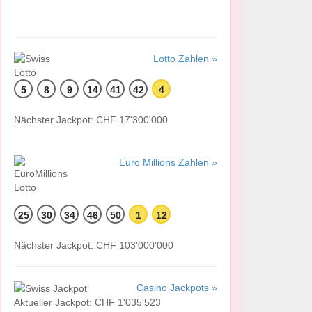
Lotto Zahlen »
5
8
9
14
41
42
4
Nächster Jackpot: CHF 17'300'000
Euro Millions Zahlen »
25
30
34
46
50
1
12
Nächster Jackpot: CHF 103'000'000
Casino Jackpots »
Aktueller Jackpot: CHF 1'035'523