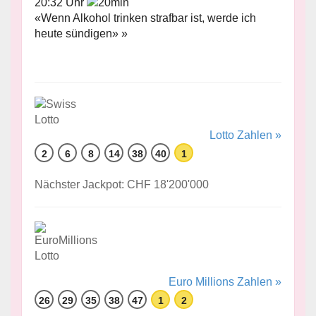
20:32 Uhr
«Wenn Alkohol trinken strafbar ist, werde ich
heute sündigen» »
Lotto Zahlen »
2
6
8
14
38
40
1
Nächster Jackpot: CHF 18'200'000
Euro Millions Zahlen »
26
29
35
38
47
1
2