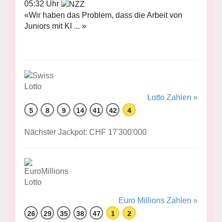
05:32 Uhr
«Wir haben das Problem, dass die Arbeit von
Juniors mit KI ... »
Lotto Zahlen »
5
8
9
14
41
42
4
Nächster Jackpot: CHF 17'300'000
Euro Millions Zahlen »
26
29
35
38
47
1
2