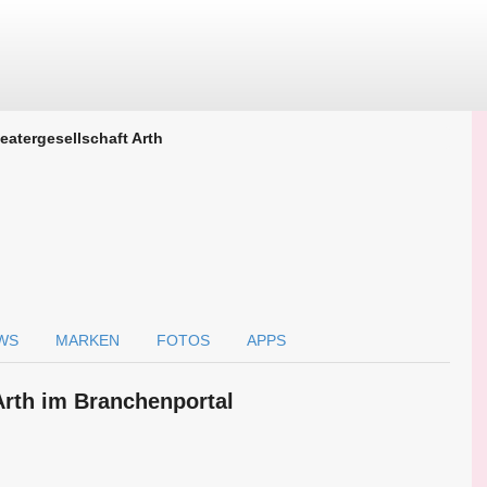
eatergesellschaft Arth
WS
MARKEN
FOTOS
APPS
Arth im Branchen­portal