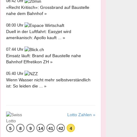
08:42 Uhr
«Recht Kritisch»: Grossbrand auf Baustelle
nahe dem Bahnhof »
08:00 Uhr
Duell in der Luftfahrt: Easyjet wird
amerikanisch: Apollo kauft ... »
07:44 Uhr
Einsatz läuft: Brand auf Baustelle nahe
Bahnhof Effretikon ZH »
05:40 Uhr
Wenn Wasser nicht mehr selbstverständlich
ist: So leiden die ... »
Lotto Zahlen »
5
8
9
14
41
42
4