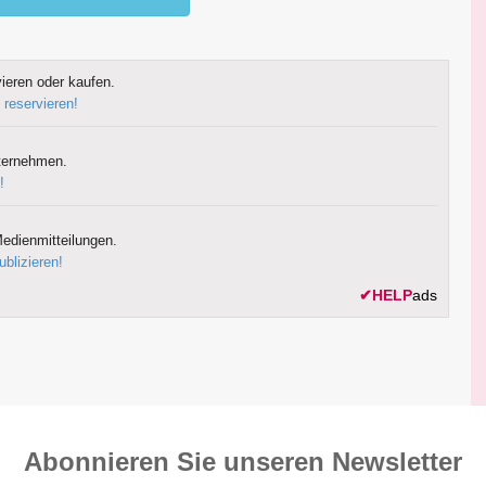
ieren oder kaufen.
 reservieren!
ternehmen.
!
edienmitteilungen.
ublizieren!
✔
HELP
ads
Abonnieren Sie unseren News­letter