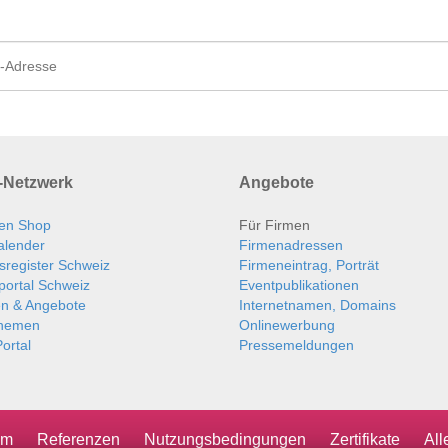
Netzwerk
Angebote
en Shop
Für Firmen
alender
Firmenadressen
sregister Schweiz
Firmeneintrag, Porträt
portal Schweiz
Eventpublikationen
en & Angebote
Internetnamen, Domains
themen
Onlinewerbung
ortal
Pressemeldungen
um
Referenzen
Nutzungsbedingungen
Zertifikate
Al