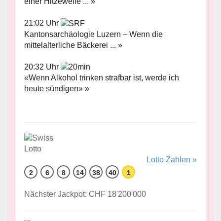
einer Hitzewelle ... »
21:02 Uhr
Kantonsarchäologie Luzern – Wenn die
mittelalterliche Bäckerei ... »
20:32 Uhr
«Wenn Alkohol trinken strafbar ist, werde ich
heute sündigen» »
Lotto Zahlen »
2
6
8
14
38
40
1
Nächster Jackpot: CHF 18'200'000