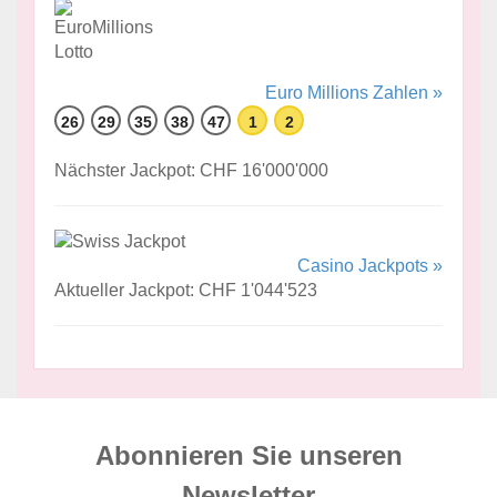
Euro Millions Zahlen »
26
29
35
38
47
1
2
Nächster Jackpot: CHF 16'000'000
Casino Jackpots »
Aktueller Jackpot: CHF 1'044'523
Abonnieren Sie unseren
News­letter