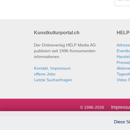
Kunstkulturportal.ch
HELP-
Der Onlineverlag HELP Media AG
Adress
publiziert seit 1996 Konsumenten­
Eventk
informationen.
Handel
Presse
Kontakt, Impressum
Aktion
offene Jobs
Tages
Letzte Suchanfragen
Video P
Impress
© 1996-2026
Diese Si