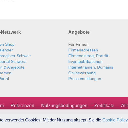
Netzwerk
Angebote
en Shop
Für Firmen
alender
Firmenadressen
sregister Schweiz
Firmeneintrag, Porträt
portal Schweiz
Eventpublikationen
en & Angebote
Internetnamen, Domains
themen
Onlinewerbung
ortal
Pressemeldungen
um
Referenzen
Nutzungsbedingungen
Zertifikate
Al
te verwendet Cookies. Mit der Nutzung akzept. Sie die
Cookie Policy