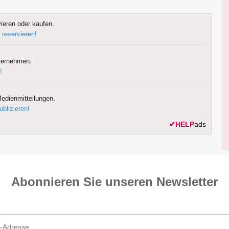
ieren oder kaufen.
 reservieren!
ternehmen.
!
edienmitteilungen.
ublizieren!
✔
HELP
ads
Abonnieren Sie unseren News­letter