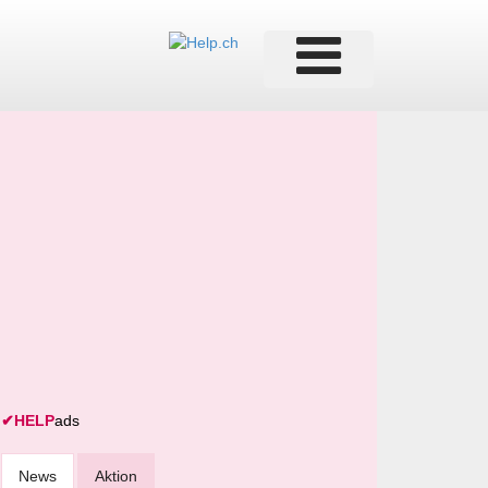
✔
HELP
ads
News
Aktion