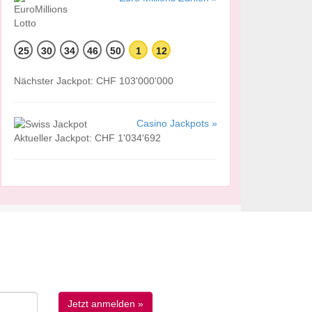
25
30
34
46
50
1
12
Nächster Jackpot: CHF 103'000'000
Casino Jackpots »
Aktueller Jackpot: CHF 1'034'692