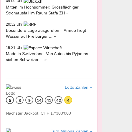
04:09 Uhr
Mitten im Hochsommer: Grossflächiger
Stromausfall im Raum Stäfa ZH »
20:32 Uhr
Besondere Lage ausgerufen – Armee fliegt
Wasser auf Freiburger ... »
16:21 Uhr
Made in Switzerland: Von Autos bis Pyjamas –
sieben Schweizer ... »
Lotto Zahlen »
5
8
9
14
41
42
4
Nächster Jackpot: CHF 17'300'000
Euro Millions Zahlen »