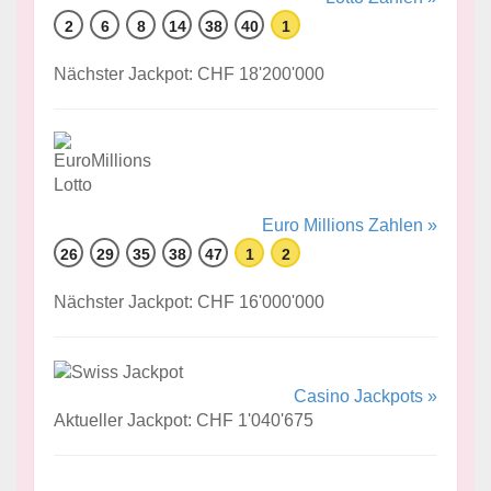
2
6
8
14
38
40
1
Nächster Jackpot: CHF 18'200'000
Euro Millions Zahlen »
26
29
35
38
47
1
2
Nächster Jackpot: CHF 16'000'000
Casino Jackpots »
Aktueller Jackpot: CHF 1'040'675