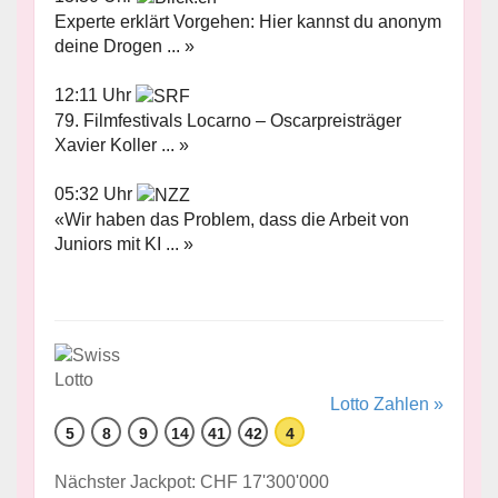
Experte erklärt Vorgehen: Hier kannst du anonym
deine Drogen ... »
12:11 Uhr
79. Filmfestivals Locarno – Oscarpreisträger
Xavier Koller ... »
05:32 Uhr
«Wir haben das Problem, dass die Arbeit von
Juniors mit KI ... »
Lotto Zahlen »
5
8
9
14
41
42
4
Nächster Jackpot: CHF 17'300'000