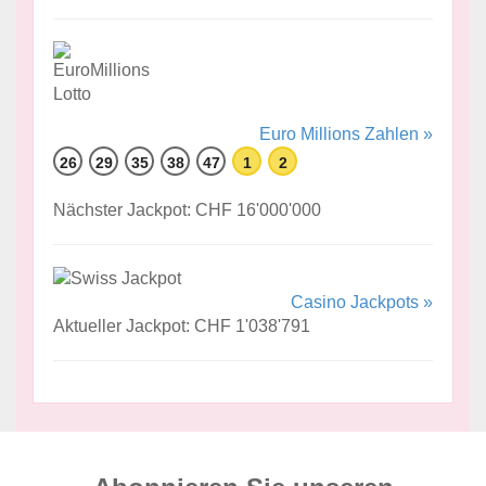
Euro Millions Zahlen »
26
29
35
38
47
1
2
Nächster Jackpot: CHF 16'000'000
Casino Jackpots »
Aktueller Jackpot: CHF 1'038'791