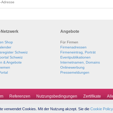
Netzwerk
Angebote
en Shop
Für Firmen
alender
Firmenadressen
sregister Schweiz
Firmeneintrag, Porträt
portal Schweiz
Eventpublikationen
en & Angebote
Internetnamen, Domains
themen
Onlinewerbung
ortal
Pressemeldungen
um
Referenzen
Nutzungsbedingungen
Zertifikate
Al
te verwendet Cookies. Mit der Nutzung akzept. Sie die
Cookie Policy