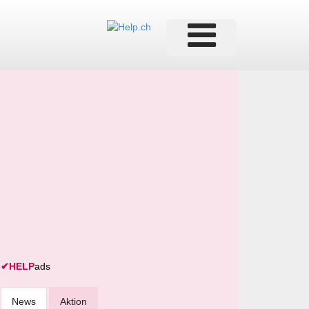
✔
HELP
ads
News
Aktion