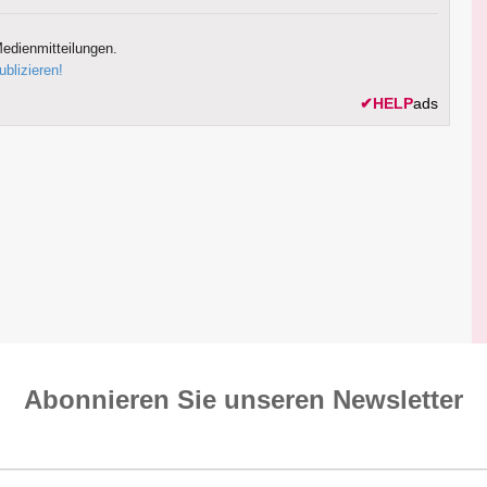
edienmitteilungen.
ublizieren!
✔
HELP
ads
Abonnieren Sie unseren News­letter