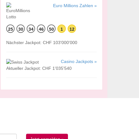
Euro Millions Zahlen »
25
30
34
46
50
1
12
Nächster Jackpot: CHF 103'000'000
Casino Jackpots »
Aktueller Jackpot: CHF 1'035'540