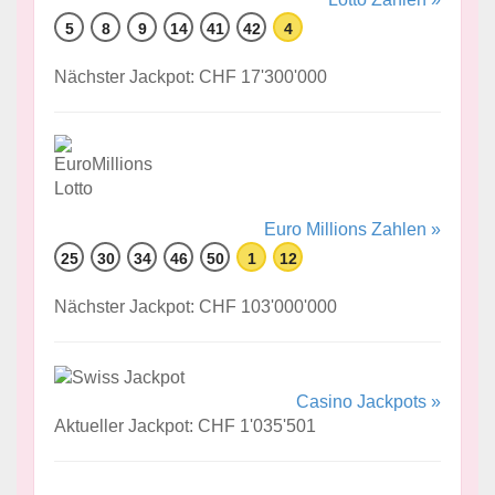
5
8
9
14
41
42
4
Nächster Jackpot: CHF 17'300'000
Euro Millions Zahlen »
25
30
34
46
50
1
12
Nächster Jackpot: CHF 103'000'000
Casino Jackpots »
Aktueller Jackpot: CHF 1'035'501