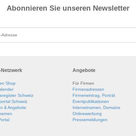
Abonnieren Sie unseren News­letter
Netzwerk
Angebote
en Shop
Für Firmen
alender
Firmenadressen
sregister Schweiz
Firmeneintrag, Porträt
portal Schweiz
Eventpublikationen
en & Angebote
Internetnamen, Domains
themen
Onlinewerbung
ortal
Pressemeldungen