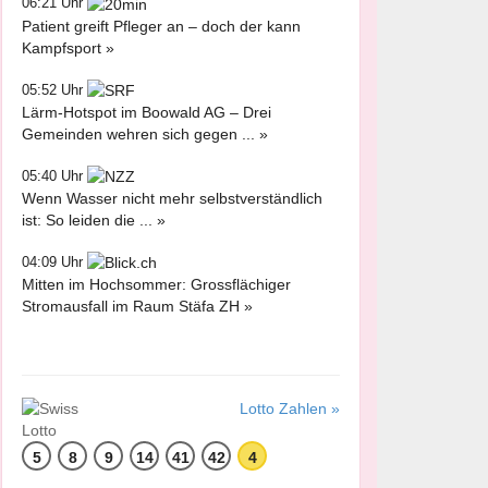
06:21 Uhr
Patient greift Pfleger an – doch der kann
Kampfsport »
05:52 Uhr
Lärm-Hotspot im Boowald AG – Drei
Gemeinden wehren sich gegen ... »
05:40 Uhr
Wenn Wasser nicht mehr selbstverständlich
ist: So leiden die ... »
04:09 Uhr
Mitten im Hochsommer: Grossflächiger
Stromausfall im Raum Stäfa ZH »
Lotto Zahlen »
5
8
9
14
41
42
4