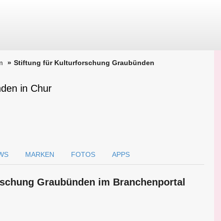
m
Stiftung für Kulturforschung Graubünden
nden in Chur
WS
MARKEN
FOTOS
APPS
forschung Graubünden im Branchen­portal