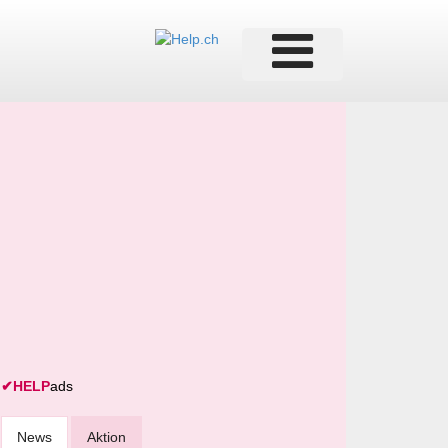
✔
HELP
ads
News
Aktion