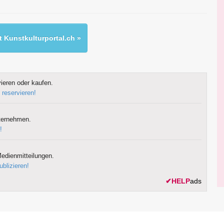
 Kunstkulturportal.ch »
ieren oder kaufen.
 reservieren!
ternehmen.
!
edienmitteilungen.
ublizieren!
✔
HELP
ads