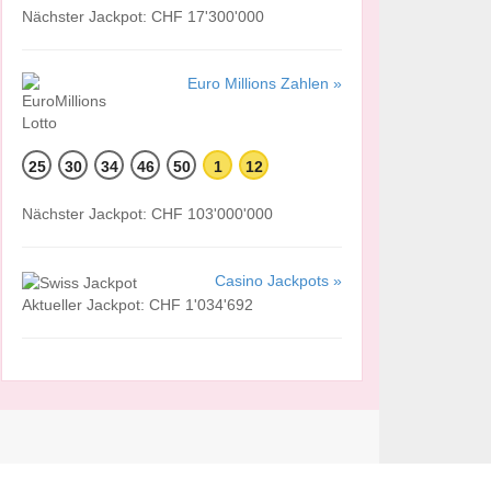
Nächster Jackpot: CHF 17'300'000
Euro Millions Zahlen »
25
30
34
46
50
1
12
Nächster Jackpot: CHF 103'000'000
Casino Jackpots »
Aktueller Jackpot: CHF 1'034'692