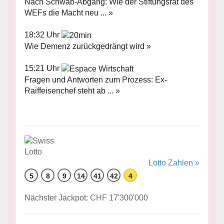
Nach Schwab-Abgang: Wie der Stiftungsrat des
WEFs die Macht neu ... »
18:32 Uhr
Wie Demenz zurückgedrängt wird »
15:21 Uhr
Fragen und Antworten zum Prozess: Ex-
Raiffeisenchef steht ab ... »
Lotto Zahlen »
5
8
9
14
41
42
4
Nächster Jackpot: CHF 17'300'000