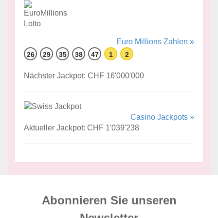
Euro Millions Zahlen »
26
29
35
38
47
1
2
Nächster Jackpot: CHF 16'000'000
Casino Jackpots »
Aktueller Jackpot: CHF 1'039'238
Abonnieren Sie unseren
News­letter