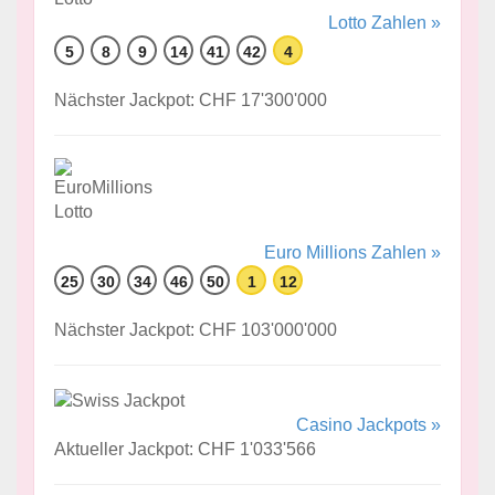
Lotto Zahlen »
5
8
9
14
41
42
4
Nächster Jackpot: CHF 17'300'000
Euro Millions Zahlen »
25
30
34
46
50
1
12
Nächster Jackpot: CHF 103'000'000
Casino Jackpots »
Aktueller Jackpot: CHF 1'033'566