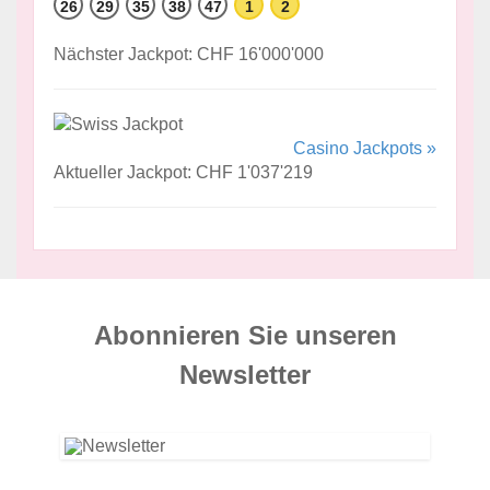
26
29
35
38
47
1
2
Nächster Jackpot: CHF 16'000'000
Casino Jackpots »
Aktueller Jackpot: CHF 1'037'219
Abonnieren Sie unseren
News­letter