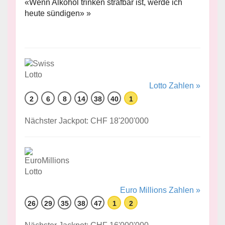
«Wenn Alkohol trinken strafbar ist, werde ich
heute sündigen» »
Lotto Zahlen »
2
6
8
14
38
40
1
Nächster Jackpot: CHF 18'200'000
Euro Millions Zahlen »
26
29
35
38
47
1
2