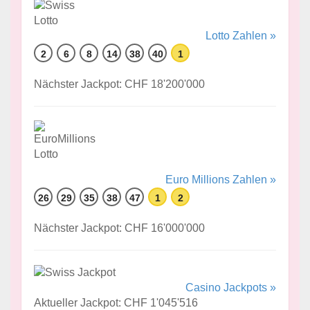
Lotto Zahlen »
2
6
8
14
38
40
1
Nächster Jackpot: CHF 18'200'000
Euro Millions Zahlen »
26
29
35
38
47
1
2
Nächster Jackpot: CHF 16'000'000
Casino Jackpots »
Aktueller Jackpot: CHF 1'045'516