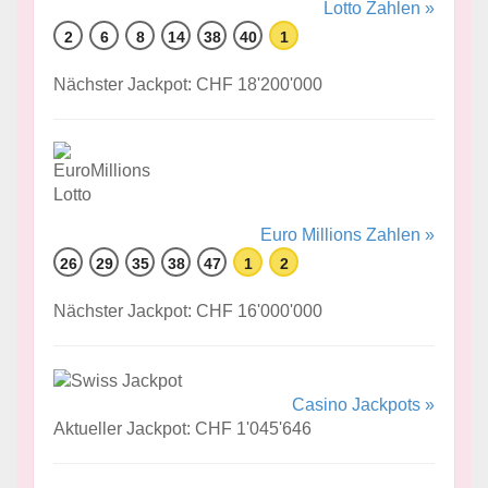
Lotto Zahlen »
2
6
8
14
38
40
1
Nächster Jackpot: CHF 18'200'000
Euro Millions Zahlen »
26
29
35
38
47
1
2
Nächster Jackpot: CHF 16'000'000
Casino Jackpots »
Aktueller Jackpot: CHF 1'045'646