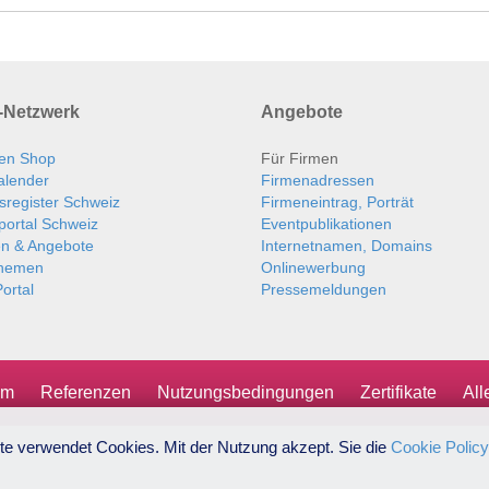
Netzwerk
Angebote
en Shop
Für Firmen
alender
Firmenadressen
sregister Schweiz
Firmeneintrag, Porträt
portal Schweiz
Eventpublikationen
en & Angebote
Internetnamen, Domains
themen
Onlinewerbung
ortal
Pressemeldungen
um
Referenzen
Nutzungsbedingungen
Zertifikate
Al
te verwendet Cookies. Mit der Nutzung akzept. Sie die
Cookie Policy