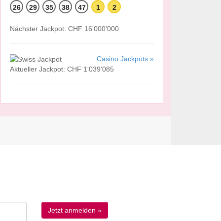
26
29
35
38
47
1
2
Nächster Jackpot: CHF 16'000'000
Casino Jackpots »
Aktueller Jackpot: CHF 1'039'085