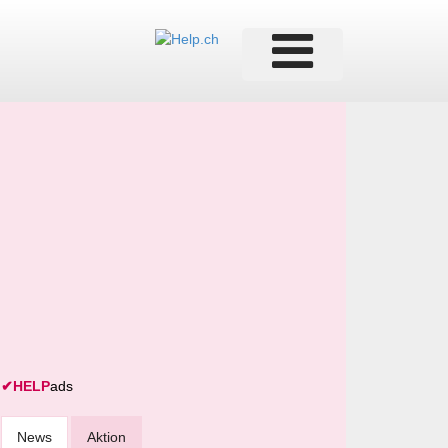
✔
HELP
ads
News
Aktion