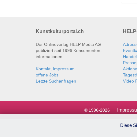
Kunstkulturportal.ch
HELP-
Der Onlineverlag HELP Media AG
Adress
publiziert seit 1996 Konsumenten­
Eventk
informationen.
Handel
Presse
Kontakt, Impressum
Aktion
offene Jobs
Tages
Letzte Suchanfragen
Video P
Impress
© 1996-2026
Diese Si