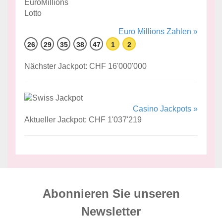
Euro Millions Zahlen »
26
29
35
38
47
1
2
Nächster Jackpot: CHF 16'000'000
Casino Jackpots »
Aktueller Jackpot: CHF 1'037'219
Abonnieren Sie unseren
News­letter