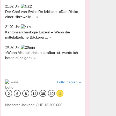
21:52 Uhr
Der Chef von Swiss Re kritisiert: «Das Risiko
einer Hitzewelle ... »
21:02 Uhr
Kantonsarchäologie Luzern – Wenn die
mittelalterliche Bäckerei ... »
20:32 Uhr
«Wenn Alkohol trinken strafbar ist, werde ich
heute sündigen» »
Lotto Zahlen »
2
6
8
14
38
40
1
Nächster Jackpot: CHF 18'200'000