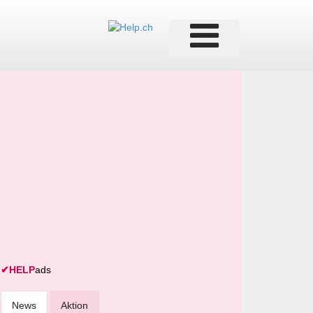
✔
HELP
ads
News
Aktion