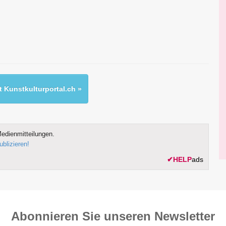
 Kunstkulturportal.ch »
edienmitteilungen.
ublizieren!
✔
HELP
ads
Abonnieren Sie unseren News­letter