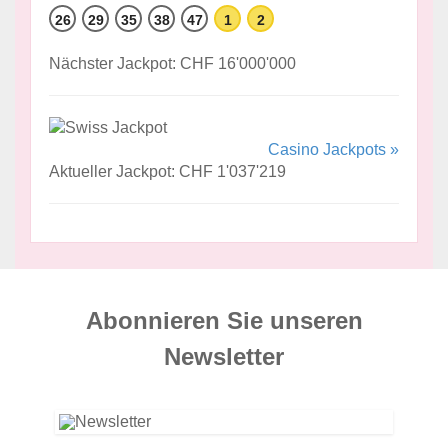
26
29
35
38
47
1
2
Nächster Jackpot: CHF 16'000'000
Casino Jackpots »
Aktueller Jackpot: CHF 1'037'219
Abonnieren Sie unseren
News­letter