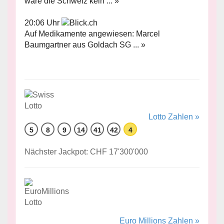
wäre die Schweiz kein ... »
20:06 Uhr
Auf Medikamente angewiesen: Marcel
Baumgartner aus Goldach SG ... »
Lotto Zahlen »
5
8
9
14
41
42
4
Nächster Jackpot: CHF 17'300'000
Euro Millions Zahlen »