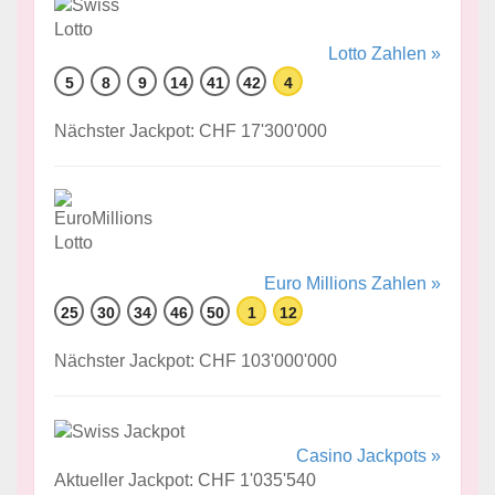
Lotto Zahlen »
5
8
9
14
41
42
4
Nächster Jackpot: CHF 17'300'000
Euro Millions Zahlen »
25
30
34
46
50
1
12
Nächster Jackpot: CHF 103'000'000
Casino Jackpots »
Aktueller Jackpot: CHF 1'035'540