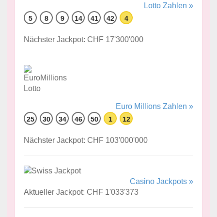
Lotto Zahlen »
5
8
9
14
41
42
4
Nächster Jackpot: CHF 17'300'000
Euro Millions Zahlen »
25
30
34
46
50
1
12
Nächster Jackpot: CHF 103'000'000
Casino Jackpots »
Aktueller Jackpot: CHF 1'033'373