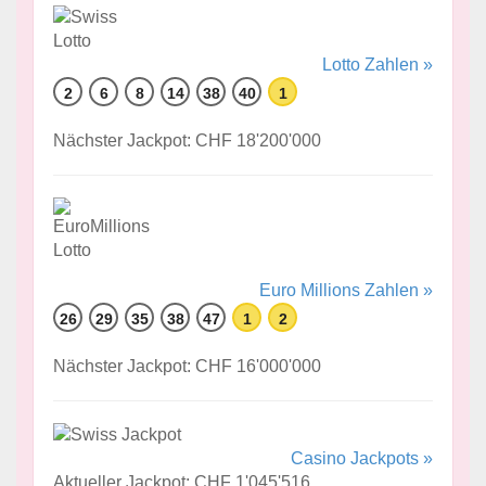
Lotto Zahlen »
2
6
8
14
38
40
1
Nächster Jackpot: CHF 18'200'000
Euro Millions Zahlen »
26
29
35
38
47
1
2
Nächster Jackpot: CHF 16'000'000
Casino Jackpots »
Aktueller Jackpot: CHF 1'045'516