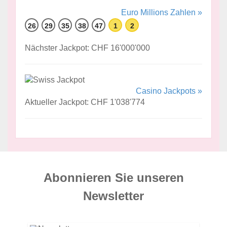
Euro Millions Zahlen »
26
29
35
38
47
1
2
Nächster Jackpot: CHF 16'000'000
Casino Jackpots »
Aktueller Jackpot: CHF 1'038'774
Abonnieren Sie unseren
News­letter