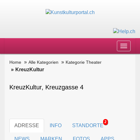
Toggle
navigat
Home
Alle Kategorien
Kategorie Theater
KreuzKultur
KreuzKultur, Kreuzgasse 4
2
ADRESSE
INFO
STANDORTE
NEWS
MARKEN
FOTOS
APPS