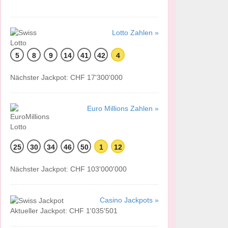
Lotto Zahlen »
5
8
9
14
41
42
4
Nächster Jackpot: CHF 17'300'000
Euro Millions Zahlen »
25
30
34
46
50
1
12
Nächster Jackpot: CHF 103'000'000
Casino Jackpots »
Aktueller Jackpot: CHF 1'035'501