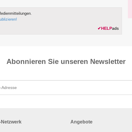
edienmitteilungen.
ublizieren!
✔
HELP
ads
Abonnieren Sie unseren News­letter
Netzwerk
Angebote