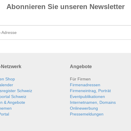
Abonnieren Sie unseren News­letter
Netzwerk
Angebote
en Shop
Für Firmen
alender
Firmenadressen
sregister Schweiz
Firmeneintrag, Porträt
portal Schweiz
Eventpublikationen
en & Angebote
Internetnamen, Domains
themen
Onlinewerbung
ortal
Pressemeldungen