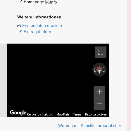
Homepage
Weitere Informationen
Firmendaten drucken
Eintrag ändern
Keyboard shortcuts
Map Data
Terms
Report a problem
Werben mit Kunstkulturportal.ch »