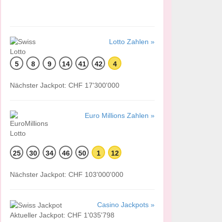
Lotto Zahlen »
5
8
9
14
41
42
4
Nächster Jackpot: CHF 17'300'000
Euro Millions Zahlen »
25
30
34
46
50
1
12
Nächster Jackpot: CHF 103'000'000
Casino Jackpots »
Aktueller Jackpot: CHF 1'035'798