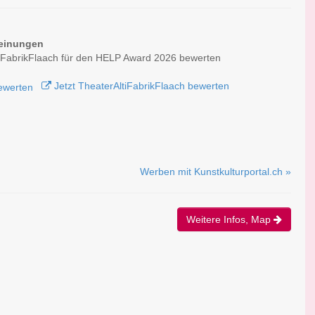
einungen
iFabrikFlaach für den HELP Award 2026 bewerten
Jetzt TheaterAltiFabrikFlaach bewerten
Werben mit Kunstkulturportal.ch »
Weitere Infos, Map