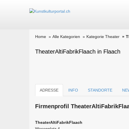
Home
Alle Kategorien
Kategorie Theater
T
TheaterAltiFabrikFlaach in Flaach
ADRESSE
INFO
STANDORTE
NE
Firmen­profil TheaterAltiFabrikFla
TheaterAltiFabrikFlaach
Wesenplatz 4