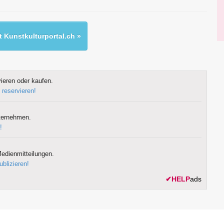
 Kunstkulturportal.ch »
ieren oder kaufen.
 reservieren!
ternehmen.
!
edienmitteilungen.
ublizieren!
✔
HELP
ads