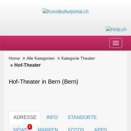
Toggle
navigat
Home
Alle Kategorien
Kategorie Theater
Hof-Theater
Hof-Theater in Bern (Bern)
ADRESSE
INFO
STANDORTE
1
NEWS
MARKEN
FOTOS
APPS