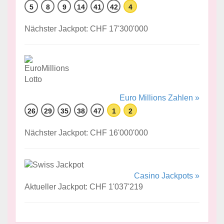
5
8
9
14
41
42
4
Nächster Jackpot: CHF 17'300'000
Euro Millions Zahlen »
26
29
35
38
47
1
2
Nächster Jackpot: CHF 16'000'000
Casino Jackpots »
Aktueller Jackpot: CHF 1'037'219