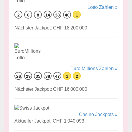
Lotto Zahlen »
2
6
8
14
38
40
1
Nächster Jackpot: CHF 18'200'000
Euro Millions Zahlen »
26
29
35
38
47
1
2
Nächster Jackpot: CHF 16'000'000
Casino Jackpots »
Aktueller Jackpot: CHF 1'040'093