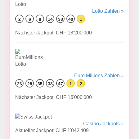
Lotto Zahlen »
2
6
8
14
38
40
1
Nächster Jackpot: CHF 18'200'000
Euro Millions Zahlen »
26
29
35
38
47
1
2
Nächster Jackpot: CHF 16'000'000
Casino Jackpots »
Aktueller Jackpot: CHF 1'042'409