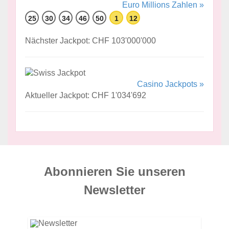
Euro Millions Zahlen »
25
30
34
46
50
1
12
Nächster Jackpot: CHF 103'000'000
Casino Jackpots »
Aktueller Jackpot: CHF 1'034'692
Abonnieren Sie unseren
News­letter