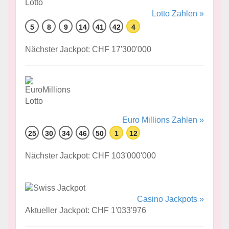
Lotto Zahlen »
5
8
9
14
41
42
4
Nächster Jackpot: CHF 17'300'000
Euro Millions Zahlen »
25
30
34
46
50
1
12
Nächster Jackpot: CHF 103'000'000
Casino Jackpots »
Aktueller Jackpot: CHF 1'033'976