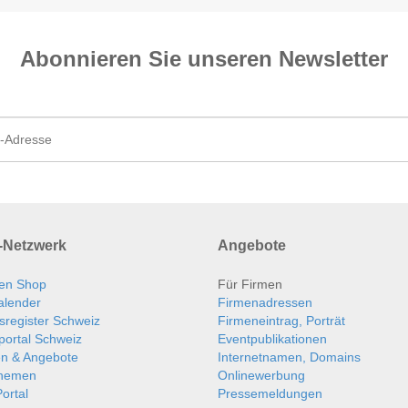
Abonnieren Sie unseren News­letter
Netzwerk
Angebote
en Shop
Für Firmen
alender
Firmenadressen
sregister Schweiz
Firmeneintrag, Porträt
portal Schweiz
Eventpublikationen
en & Angebote
Internetnamen, Domains
themen
Onlinewerbung
ortal
Pressemeldungen