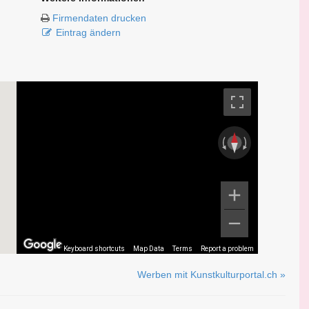
Firmendaten drucken
Eintrag ändern
Keyboard shortcuts
Map Data
Terms
Report a problem
Werben mit Kunstkulturportal.ch »