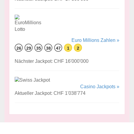
Euro Millions Zahlen »
26
29
35
38
47
1
2
Nächster Jackpot: CHF 16'000'000
Casino Jackpots »
Aktueller Jackpot: CHF 1'038'774