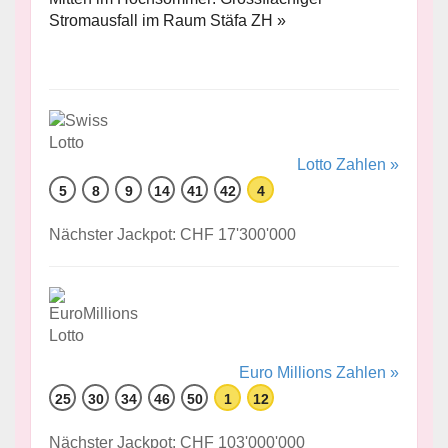
Stromausfall im Raum Stäfa ZH »
Lotto Zahlen »
5
8
9
14
41
42
4
Nächster Jackpot: CHF 17'300'000
Euro Millions Zahlen »
25
30
34
46
50
1
12
Nächster Jackpot: CHF 103'000'000