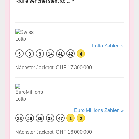
Raiffeisenchef steht ab ... »
Lotto Zahlen »
5
8
9
14
41
42
4
Nächster Jackpot: CHF 17'300'000
Euro Millions Zahlen »
26
29
35
38
47
1
2
Nächster Jackpot: CHF 16'000'000