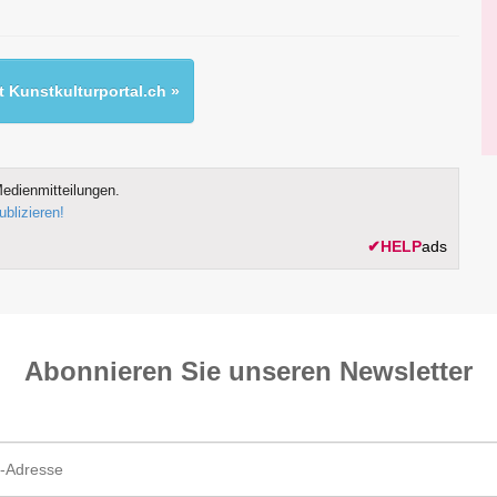
 Kunstkulturportal.ch »
edienmitteilungen.
ublizieren!
✔
HELP
ads
Abonnieren Sie unseren News­letter