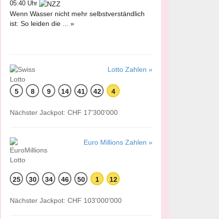
05:40 Uhr
Wenn Wasser nicht mehr selbstverständlich
ist: So leiden die ... »
Lotto Zahlen »
5
8
9
14
41
42
4
Nächster Jackpot: CHF 17'300'000
Euro Millions Zahlen »
25
30
34
46
50
1
12
Nächster Jackpot: CHF 103'000'000