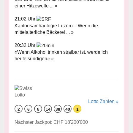
einer Hitzewelle ... »
21:02 Uhr
Kantonsarchäologie Luzern – Wenn die
mittelalterliche Bäckerei ... »
20:32 Uhr
«Wenn Alkohol trinken strafbar ist, werde ich
heute sündigen» »
Lotto Zahlen »
2
6
8
14
38
40
1
Nächster Jackpot: CHF 18'200'000