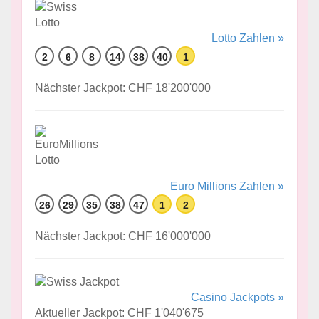
Lotto Zahlen »
2
6
8
14
38
40
1
Nächster Jackpot: CHF 18'200'000
Euro Millions Zahlen »
26
29
35
38
47
1
2
Nächster Jackpot: CHF 16'000'000
Casino Jackpots »
Aktueller Jackpot: CHF 1'040'675