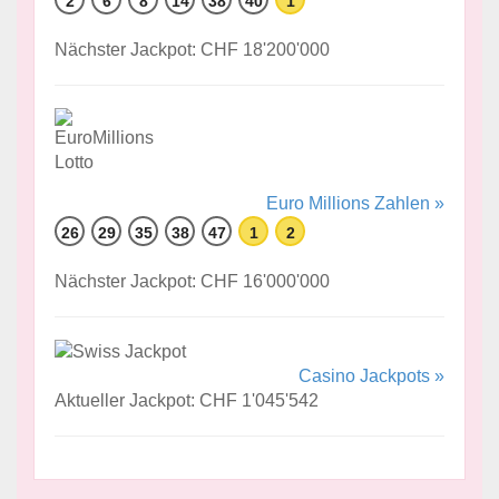
2
6
8
14
38
40
1
Nächster Jackpot: CHF 18'200'000
Euro Millions Zahlen »
26
29
35
38
47
1
2
Nächster Jackpot: CHF 16'000'000
Casino Jackpots »
Aktueller Jackpot: CHF 1'045'542