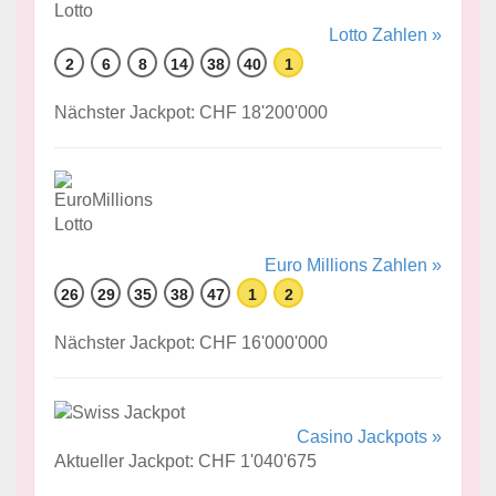
Lotto Zahlen »
2
6
8
14
38
40
1
Nächster Jackpot: CHF 18'200'000
Euro Millions Zahlen »
26
29
35
38
47
1
2
Nächster Jackpot: CHF 16'000'000
Casino Jackpots »
Aktueller Jackpot: CHF 1'040'675