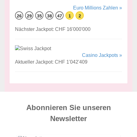
Euro Millions Zahlen »
26
29
35
38
47
1
2
Nächster Jackpot: CHF 16'000'000
Casino Jackpots »
Aktueller Jackpot: CHF 1'042'409
Abonnieren Sie unseren
News­letter