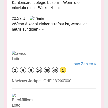
Kantonsarchäologie Luzern – Wenn die
mittelalterliche Bäckerei ... »
20:32 Uhr
«Wenn Alkohol trinken strafbar ist, werde ich
heute sündigen» »
Lotto Zahlen »
2
6
8
14
38
40
1
Nächster Jackpot: CHF 18'200'000