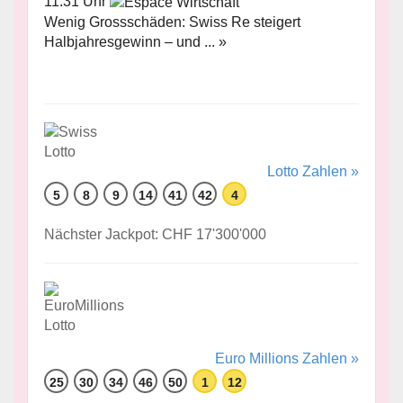
11:31 Uhr
Wenig Grossschäden: Swiss Re steigert
Halbjahresgewinn – und ... »
Lotto Zahlen »
5
8
9
14
41
42
4
Nächster Jackpot: CHF 17'300'000
Euro Millions Zahlen »
25
30
34
46
50
1
12