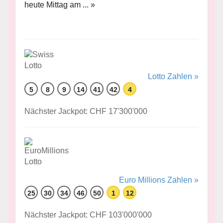
heute Mittag am ... »
Lotto Zahlen »
5
8
9
14
41
42
4
Nächster Jackpot: CHF 17'300'000
Euro Millions Zahlen »
25
30
34
46
50
1
12
Nächster Jackpot: CHF 103'000'000