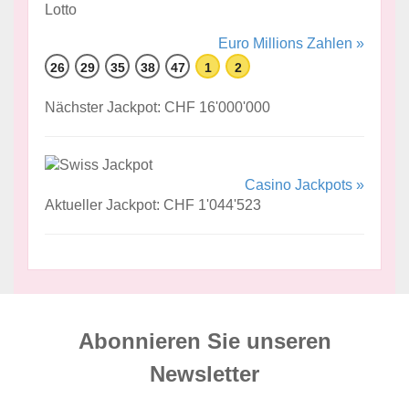
Euro Millions Zahlen »
26
29
35
38
47
1
2
Nächster Jackpot: CHF 16'000'000
Casino Jackpots »
Aktueller Jackpot: CHF 1'044'523
Abonnieren Sie unseren
News­letter