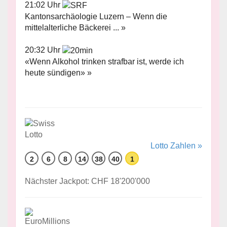
21:02 Uhr
Kantonsarchäologie Luzern – Wenn die
mittelalterliche Bäckerei ... »
20:32 Uhr
«Wenn Alkohol trinken strafbar ist, werde ich
heute sündigen» »
Lotto Zahlen »
2
6
8
14
38
40
1
Nächster Jackpot: CHF 18'200'000