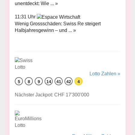
unentdeckt: Wie ... »
11:31 Uhr
Wenig Grossschäden: Swiss Re steigert
Halbjahresgewinn – und ... »
Lotto Zahlen »
5
8
9
14
41
42
4
Nächster Jackpot: CHF 17'300'000