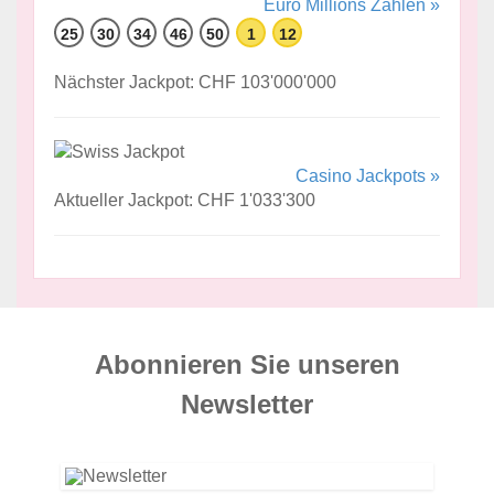
Euro Millions Zahlen »
25
30
34
46
50
1
12
Nächster Jackpot: CHF 103'000'000
Casino Jackpots »
Aktueller Jackpot: CHF 1'033'300
Abonnieren Sie unseren
News­letter