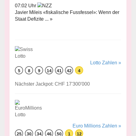
07:02 Uhr
Javier Mileis «fiskalische Fussfessel»: Wenn der
Staat Defizite ... »
Lotto Zahlen »
5
8
9
14
41
42
4
Nächster Jackpot: CHF 17'300'000
Euro Millions Zahlen »
25
30
34
46
50
1
12