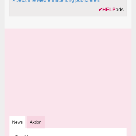
» Jetzt Ihre Medienmitteilung publizieren!
✔
HELP
ads
News
Aktion