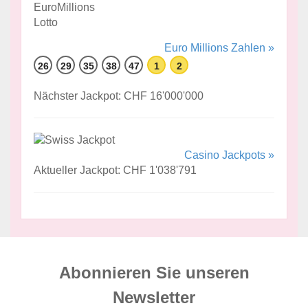
Euro Millions Zahlen »
26
29
35
38
47
1
2
Nächster Jackpot: CHF 16'000'000
Casino Jackpots »
Aktueller Jackpot: CHF 1'038'791
Abonnieren Sie unseren
News­letter