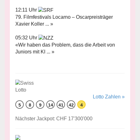
12:11 Uhr
79. Filmfestivals Locarno – Oscarpreisträger
Xavier Koller ... »
05:32 Uhr
«Wir haben das Problem, dass die Arbeit von
Juniors mit KI ... »
Lotto Zahlen »
5
8
9
14
41
42
4
Nächster Jackpot: CHF 17'300'000