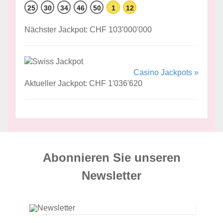
25
30
34
46
50
1
12
Nächster Jackpot: CHF 103'000'000
Casino Jackpots »
Aktueller Jackpot: CHF 1'036'620
Abonnieren Sie unseren
News­letter