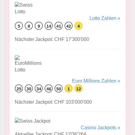
Lotto Zahlen »
5
8
9
14
41
42
4
Nächster Jackpot: CHF 17'300'000
Euro Millions Zahlen »
25
30
34
46
50
1
12
Nächster Jackpot: CHF 103'000'000
Casino Jackpots »
Aktueller Jackpot: CHF 1'036'264